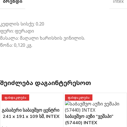
ᲑᲠᲔᲜᲓᲘ
intex
კედლის სისქე
: 0.20
ფერი: ფერადი
მასალა:
მაღალი ხარისხის
ვინილის.
წონა:
0,120
კგ.
ᲨᲔᲘᲫᲚᲔᲑᲐ ᲓᲐᲒᲐᲘᲜᲢᲔᲠᲔᲡᲝᲗ
ᲤᲐᲡᲓᲐᲙᲚᲔᲑᲐ
ᲤᲐᲡᲓᲐᲙᲚᲔᲑᲐ
გასაბერი საბავშვო ცენტრი
241 x 191 x 109 სმ, INTEX
საბავშვო აუზი “ვეშაპი”
(57444)
(57440) INTEX