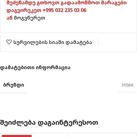
შეძენამდე გთხოვთ გადაამოწმოთ მარაგები
დაგვირეკეთ +995 032 235 03 06
ან
მოგვწერეთ
სურვილების სიაში დამატება
ᲓᲐᲛᲐᲢᲔᲑᲘᲗᲘ ᲘᲜᲤᲝᲠᲛᲐᲪᲘᲐ
ᲑᲠᲔᲜᲓᲘ
intex
ᲨᲔᲘᲫᲚᲔᲑᲐ ᲓᲐᲒᲐᲘᲜᲢᲔᲠᲔᲡᲝᲗ