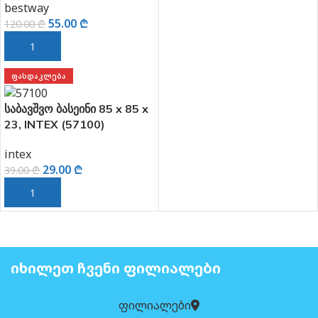
ᲘᲮᲘᲚᲔᲗ ᲩᲕᲔᲜᲘ ᲤᲘᲚᲘᲐᲚᲔᲑᲘ
ფილიალები