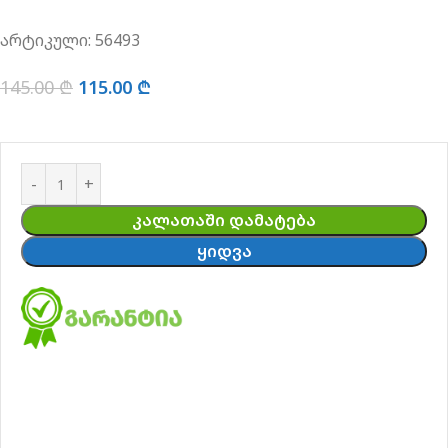
არტიკული:
56493
145.00
₾
115.00
₾
ᲙᲐᲚᲐᲗᲐᲨᲘ ᲓᲐᲛᲐᲢᲔᲑᲐ
ᲧᲘᲓᲕᲐ