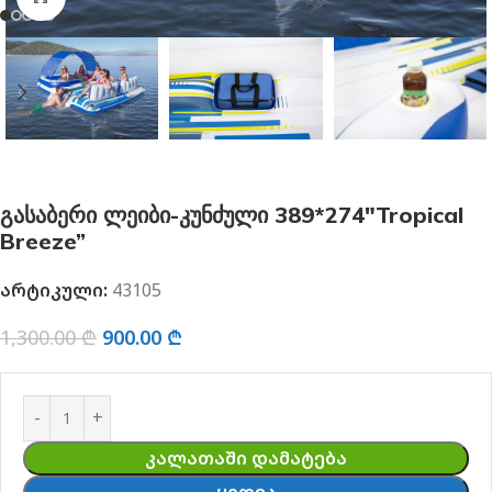
გასაბერი ლეიბი-კუნძული 389*274″Tropical
Breeze”
არტიკული:
43105
1,300.00
₾
900.00
₾
ᲙᲐᲚᲐᲗᲐᲨᲘ ᲓᲐᲛᲐᲢᲔᲑᲐ
ᲧᲘᲓᲕᲐ