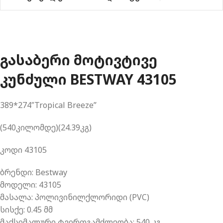
ᲒᲐᲡᲐᲑᲔᲠᲘ ᲛᲝᲢᲘᲕᲢᲘᲕᲔ
ᲙᲣᲜᲫᲣᲚᲘ BESTWAY 43105
389*274″Tropical Breeze”
(540კილომდე)(24.39კგ)
კოდი 43105
ბრენდი: Bestway
მოდელი: 43105
მასალა: პოლივინილქლორიდი (PVC)
სისქე: 0.45 მმ
მაქსიმალური ტვირთგამძლეობა: 540 კგ