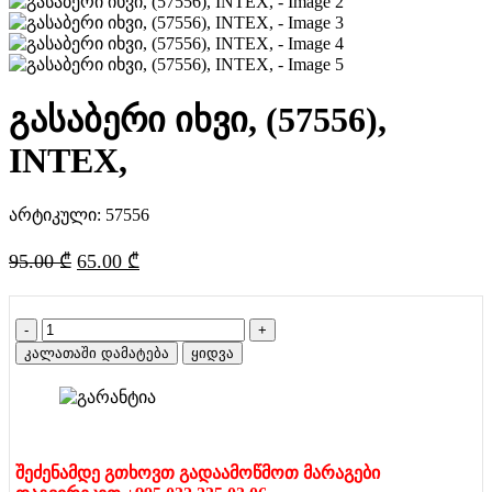
გასაბერი იხვი, (57556),
INTEX,
არტიკული:
57556
Original
Current
95.00
₾
65.00
₾
price
price
was:
is:
რაოდენობა:
95.00 ₾.
65.00 ₾.
გასაბერი
კალათაში დამატება
ყიდვა
იხვი,
(57556),
INTEX,
შეძენამდე გთხოვთ გადაამოწმოთ მარაგები