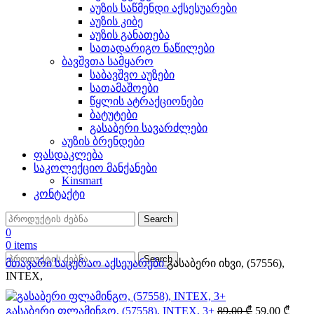
აუზის საწმენდი აქსესუარები
აუზის კიბე
აუზის განათება
სათადარიგო ნაწილები
ბავშვთა სამყარო
საბავშვო აუზები
სათამაშოები
წყლის ატრაქციონები
ბატუტები
გასაბერი სავარძლები
აუზის ბრენდები
ფასდაკლება
საკოლექციო მანქანები
Kinsmart
კონტაქტი
Search
0
0
items
Search
მთავარი
საცურაო აქსეუარები
გასაბერი იხვი, (57556),
INTEX,
Original
Curre
გასაბერი ფლამინგო, (57558), INTEX, 3+
89.00
₾
59.00
₾