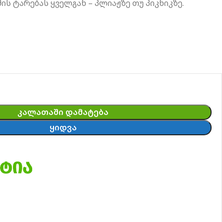
ის ტარებას ყველგან – პლიაჟზე თუ პიკნიკზე.
ᲙᲐᲚᲐᲗᲐᲨᲘ ᲓᲐᲛᲐᲢᲔᲑᲐ
ᲧᲘᲓᲕᲐ