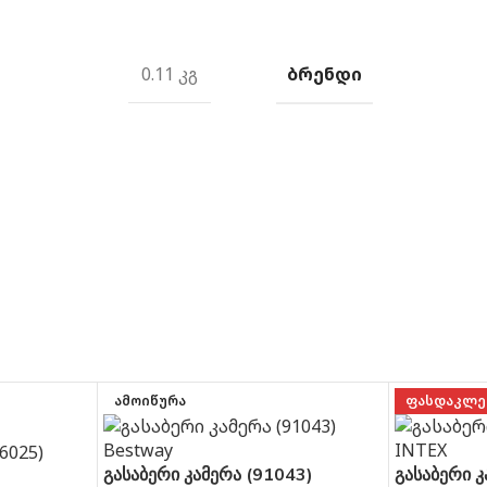
ᲑᲠᲔᲜᲓᲘ
0.11 კგ
ᲐᲛᲝᲘᲬᲣᲠᲐ
ᲤᲐᲡᲓᲐᲙᲚᲔ
გასაბერი კამერა (91043)
გასაბერი კ