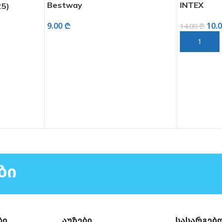
Bestway
INTEX
25)
9.00
₾
10.
14.00
₾
ᲕᲠᲪᲚᲐᲓ
ᲙᲐᲚᲐᲗᲐᲨᲘ
ᲑᲘ
ბი
აუზები
სასარგებ