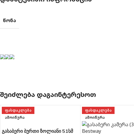
ᲬᲝᲜᲐ
ᲨᲔᲘᲫᲚᲔᲑᲐ ᲓᲐᲒᲐᲘᲜᲢᲔᲠᲔᲡᲝᲗ
ᲤᲐᲡᲓᲐᲙᲚᲔᲑᲐ
ᲤᲐᲡᲓᲐᲙᲚᲔᲑᲐ
ᲐᲛᲝᲘᲬᲣᲠᲐ
ᲐᲛᲝᲘᲬᲣᲠᲐ
გასაბერი ბურთი ზოლიანი 51სმ