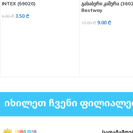
INTEX (59020)
გასაბერი კამერა (360
Bestway
3.50
₾
6.00
₾
9.00
₾
15.00
₾
ᲕᲠᲪᲚᲐᲓ
ᲕᲠᲪᲚᲐᲓ
ᲘᲮᲘᲚᲔᲗ ᲩᲕᲔᲜᲘ ᲤᲘᲚᲘᲐᲚᲔ
სათამაშოე