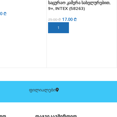
საცურაო კამერა სახელურებით,
9+, INTEX (58263)
00
₾
17.00
₾
25.00
₾
 ᲓᲐᲛᲐᲢᲔᲑᲐ
ᲙᲐᲚᲐᲗᲐᲨᲘ ᲓᲐᲛᲐᲢᲔᲑᲐ
ფილიალები
ლო
დაგვიკავშირდით