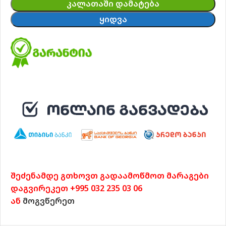
ᲙᲐᲚᲐᲗᲐᲨᲘ ᲓᲐᲛᲐᲢᲔᲑᲐ
ᲧᲘᲓᲕᲐ
შეძენამდე გთხოვთ გადაამოწმოთ მარაგები
დაგვირეკეთ +995 032 235 03 06
ან
მოგვწერეთ