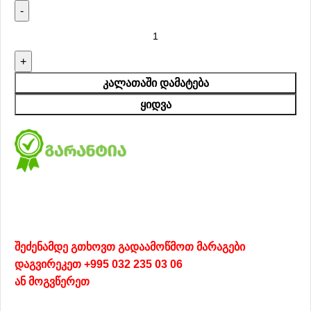
ᲙᲐᲚᲐᲗᲐᲨᲘ ᲓᲐᲛᲐᲢᲔᲑᲐ
ᲧᲘᲓᲕᲐ
შეძენამდე გთხოვთ გადაამოწმოთ მარაგები
დაგვირეკეთ +995 032 235 03 06
ან
მოგვწერეთ