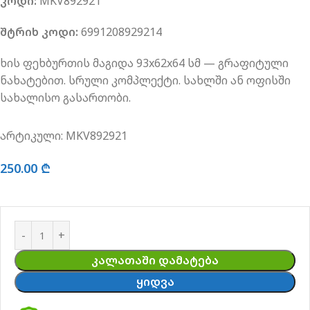
კოდი:
MKV892921
შტრიხ კოდი:
6991208929214
ხის ფეხბურთის მაგიდა 93x62x64 სმ — გრაფიტული
ნახატებით. სრული კომპლექტი. სახლში ან ოფისში
სახალისო გასართობი.
არტიკული:
MKV892921
250.00
₾
ᲙᲐᲚᲐᲗᲐᲨᲘ ᲓᲐᲛᲐᲢᲔᲑᲐ
ᲧᲘᲓᲕᲐ