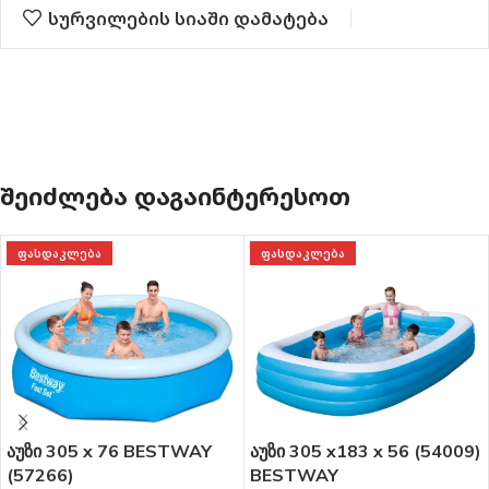
სურვილების სიაში დამატება
ᲨᲔᲘᲫᲚᲔᲑᲐ ᲓᲐᲒᲐᲘᲜᲢᲔᲠᲔᲡᲝᲗ
ᲤᲐᲡᲓᲐᲙᲚᲔᲑᲐ
ᲤᲐᲡᲓᲐᲙᲚᲔᲑᲐ
აუზი 305 x 76 BESTWAY
აუზი 305 x183 x 56 (54009)
(57266)
BESTWAY