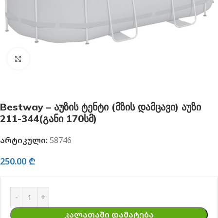
გახსნა
Bestway – აუზის ტენტი (მზის დამცავი) აუზი
211-344(განი 170სმ)
არტიკული:
58746
250.00
₾
ᲙᲐᲚᲐᲗᲐᲨᲘ ᲓᲐᲛᲐᲢᲔᲑᲐ