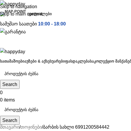
Skip to navigation
Skip to main content
ᲤᲘᲚᲘᲐᲚᲔᲑᲘ
სამუშაო საათები
10:00 - 18:00
ᲡᲐᲗᲐᲛᲐᲨᲝᲔᲑᲘ
ᲐᲣᲖᲔᲑᲘ & ᲐᲥᲡᲔᲡᲣᲐᲠᲔᲑᲘ
ᲤᲐᲡᲓᲐᲙᲚᲔᲑᲐ
ᲡᲐᲙᲝᲚᲔᲥᲪᲘᲝ ᲛᲐᲜᲥᲐᲜᲔ
Search
0
0
items
Search
მთავარი
თოჯინები
ბარბის სახლი 6991200584442