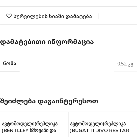
სურვილების სიაში დამატება
ᲓᲐᲛᲐᲢᲔᲑᲘᲗᲘ ᲘᲜᲤᲝᲠᲛᲐᲪᲘᲐ
ᲬᲝᲜᲐ
0.52 კგ
ᲨᲔᲘᲫᲚᲔᲑᲐ ᲓᲐᲒᲐᲘᲜᲢᲔᲠᲔᲡᲝᲗ
ავტომოდელი(რეპლიკა
ავტომოდელი(რეპლიკა
)BENTLLEY ხმოვანი და
)BUGATTI DIVO RESTAR