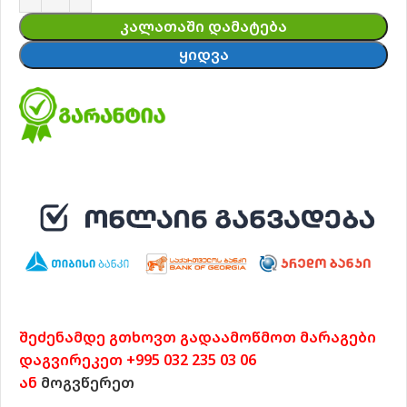
ᲙᲐᲚᲐᲗᲐᲨᲘ ᲓᲐᲛᲐᲢᲔᲑᲐ
ᲧᲘᲓᲕᲐ
შეძენამდე გთხოვთ გადაამოწმოთ მარაგები
დაგვირეკეთ +995 032 235 03 06
ან
მოგვწერეთ