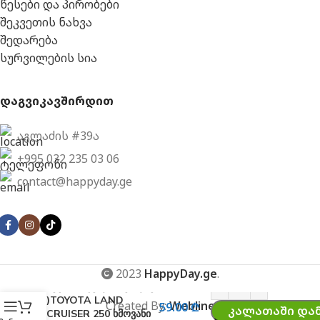
წესები და პირობები
შეკვეთის ნახვა
შედარება
სურვილების სია
დაგვიკავშირდით
აგლაძის #39ა
+995 032 235 03 06
contact@happyday.ge
2023
HappyDay.ge
.
ავტომოდელი(რეპლიკა
)TOYOTA LAND
Created By:
Webline
59.00
₾
ᲙᲐᲚᲐᲗᲐᲨᲘ ᲓᲐ
CRUISER 250 ხმოვანი