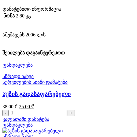
დამატებითი ინფორმაცია
წონა
2.80 კგ
ამუშავებს 2006 ლ/ს
შეიძლება დაგაინტერესოთ
ფასდაკლება
სწრაფი ნახვა
სურვილების სიაში დამატება
აუზის გადასაფარებელი
Original
Current
38.00
₾
25.00
₾
price
price
რაოდენობა:
was:
is:
აუზის
კალათაში დამატება
38.00 ₾.
25.00 ₾.
გადასაფარებელი
ფასდაკლება
სწრაფი ნახვა