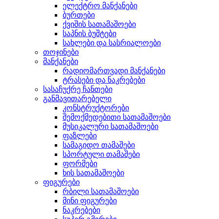
ელექტრო მანქანები
ბურთები
ქვიშის სათამაშოები
საპნის ბუშტები
სახლები და სასრიალოები
თოჯინები
მანქანები
რადიომართვადი მანქანები
ტრასები და ნაკრებები
სასაჩუქრე ჩანთები
განმავითარებელი
კონსტრუქტორები
შემოქმედებითი სათამაშოები
მუსიკალური სათამაშოები
ფაზლები
სამაგიდო თამაშები
სპორტული თამაშები
ფორმები
ხის სათამაშოები
ფიგურები
რბილი სათამაშოები
მინი ფიგურები
ნაკრებები