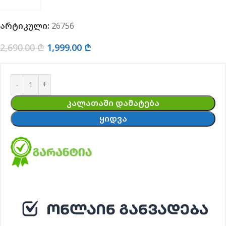
არტიკული:
26756
2,690.00
₾
1,999.00
₾
ᲙᲐᲚᲐᲗᲐᲨᲘ ᲓᲐᲛᲐᲢᲔᲑᲐ
ᲧᲘᲓᲕᲐ