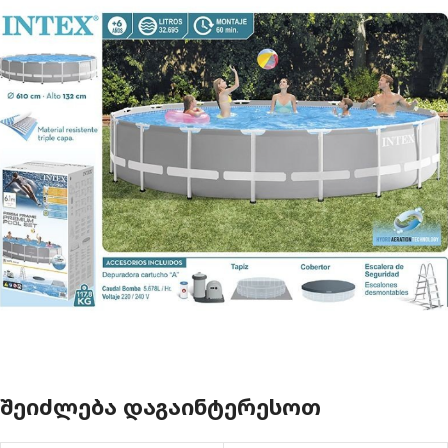
ᲨᲔᲘᲫᲚᲔᲑᲐ ᲓᲐᲒᲐᲘᲜᲢᲔᲠᲔᲡᲝᲗ