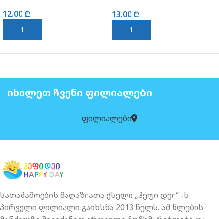
94*61)(ვეფხვი 98*44)
12.00
₾
13.00
₾
ᲙᲐᲚᲐᲗᲐᲨᲘ ᲓᲐᲛᲐᲢᲔᲑᲐ
ᲙᲐᲚᲐᲗᲐᲨᲘ ᲓᲐᲛᲐᲢᲔᲑᲐ
ᲘᲮᲘᲚᲔᲗ ᲩᲕᲔᲜᲘ ᲤᲘᲚᲘᲐᲚᲔᲑᲘ
ფილიალები
სათამაშოების მაღაზიათა ქსელი „ჰეფი დეი“ -ს
პირველი ფილიალი გაიხსნა 2013 წელს. ამ წლების