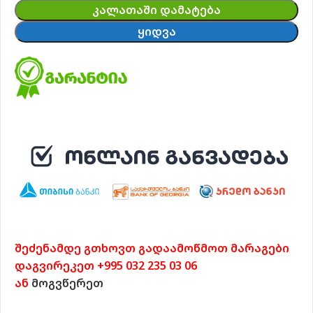
ᲙᲐᲚᲐᲗᲐᲨᲘ ᲓᲐᲛᲐᲢᲔᲑᲐ
ᲧᲘᲓᲕᲐ
შეძენამდე გთხოვთ გადაამოწმოთ მარაგები
დაგვირეკეთ +995 032 235 03 06
ან
მოგვწერეთ