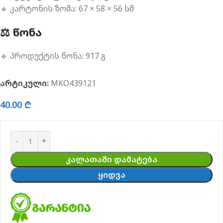
🔹 კარტონის ზომა: 67 × 58 × 56 სმ
⚖️ ᲬᲝᲜᲐ
🔹 პროდუქტის წონა: 917 გ
არტიკული:
MKO439121
40.00
₾
ᲙᲐᲚᲐᲗᲐᲨᲘ ᲓᲐᲛᲐᲢᲔᲑᲐ
ᲧᲘᲓᲕᲐ