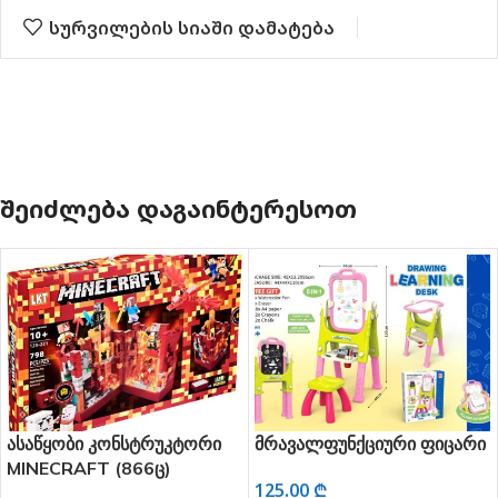
სურვილების სიაში დამატება
ᲨᲔᲘᲫᲚᲔᲑᲐ ᲓᲐᲒᲐᲘᲜᲢᲔᲠᲔᲡᲝᲗ
ასაწყობი კონსტრუკტორი
მრავალფუნქციური ფიცარი
MINECRAFT (866ც)
125.00
₾
ყვითელი