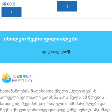
68.00
₾
ᲙᲐᲚᲐᲗᲐᲨᲘ ᲓᲐᲛᲐᲢᲔᲑᲐ
ᲙᲐᲚᲐᲗᲐᲨᲘ ᲓᲐᲛᲐᲢᲔᲑᲐ
ᲘᲮᲘᲚᲔᲗ ᲩᲕᲔᲜᲘ ᲤᲘᲚᲘᲐᲚᲔᲑᲘ
ფილიალები
სათამაშოების მაღაზიათა ქსელი „ჰეფი დეი“ -ს
პირველი ფილიალი გაიხსნა 2013 წელს. ამ წლების
მანძილზე შევიძინეთ ერთგული მომხმარებლები და
ჩვენი ქსელი ფართოვდება ყოველწლიურად. ამჯამად