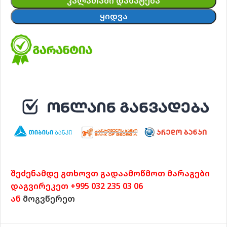
ᲙᲐᲚᲐᲗᲐᲨᲘ ᲓᲐᲛᲐᲢᲔᲑᲐ
ᲧᲘᲓᲕᲐ
შეძენამდე გთხოვთ გადაამოწმოთ მარაგები
დაგვირეკეთ +995 032 235 03 06
ან
მოგვწერეთ