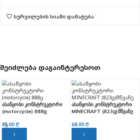
სურვილების სიაში დამატება
ᲨᲔᲘᲫᲚᲔᲑᲐ ᲓᲐᲒᲐᲘᲜᲢᲔᲠᲔᲡᲝᲗ
ასაწყობი კონსტრუკტორი
ასაწყობი კონსტრუკტორი
(motorcycle) 888ც
MINECRAFT (823ც)მწვანე
85.00
₾
68.00
₾
ᲙᲐᲚᲐᲗᲐᲨᲘ ᲓᲐᲛᲐᲢᲔᲑᲐ
ᲙᲐᲚᲐᲗᲐᲨᲘ ᲓᲐᲛᲐᲢᲔᲑᲐ