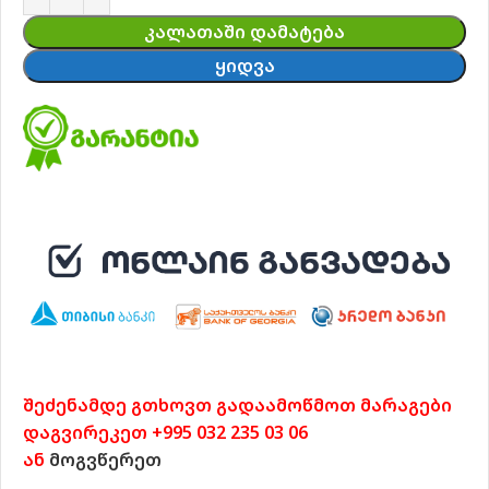
ᲙᲐᲚᲐᲗᲐᲨᲘ ᲓᲐᲛᲐᲢᲔᲑᲐ
ᲧᲘᲓᲕᲐ
შეძენამდე გთხოვთ გადაამოწმოთ მარაგები
დაგვირეკეთ +995 032 235 03 06
ან
მოგვწერეთ