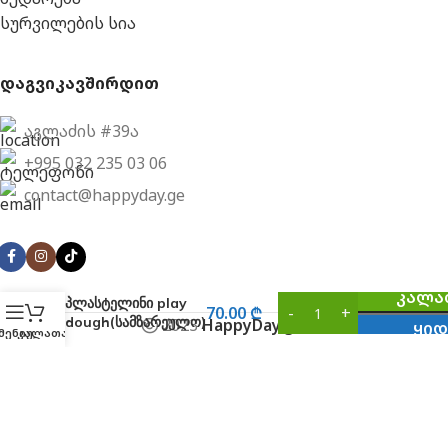
სურვილების სია
დაგვიკავშირდით
აგლაძის #39ა
+995 032 235 03 06
contact@happyday.ge
ᲙᲐᲚᲐ
პლასტელინი play
70.00
₾
dough(სამზარეულო)
2023
HappyDay.ge
.
ᲧᲘᲓ
მენიუ
კალათა
Created By:
Webline