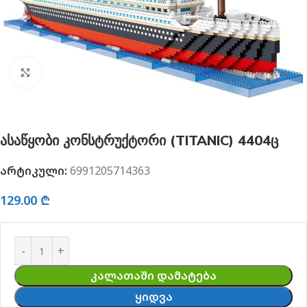
გახსნა
ასაწყობი კონსტრუქტორი (TITANIC) 4404ც
არტიკული:
6991205714363
129.00
₾
ᲙᲐᲚᲐᲗᲐᲨᲘ ᲓᲐᲛᲐᲢᲔᲑᲐ
ᲧᲘᲓᲕᲐ