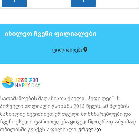
ᲙᲐᲚᲐᲗᲐᲨᲘ ᲓᲐᲛᲐᲢᲔᲑᲐ
ᲙᲐᲚᲐᲗᲐᲨᲘ ᲓᲐᲛᲐᲢᲔᲑᲐ
ᲘᲮᲘᲚᲔᲗ ᲩᲕᲔᲜᲘ ᲤᲘᲚᲘᲐᲚᲔᲑᲘ
ფილიალები
სათამაშოების მაღაზიათა ქსელი „ჰეფი დეი“ -ს
პირველი ფილიალი გაიხსნა 2013 წელს. ამ წლების
მანძილზე შევიძინეთ ერთგული მომხმარებლები და
ჩვენი ქსელი ფართოვდება ყოველწლიურად. ამჯამად
თბილისში გვაქვს 7 ფილიალი.
ვრცლად