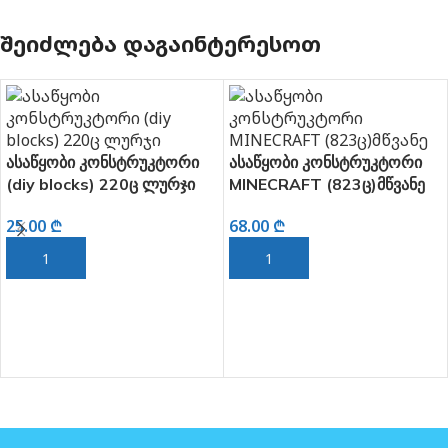
ᲨᲔᲘᲫᲚᲔᲑᲐ ᲓᲐᲒᲐᲘᲜᲢᲔᲠᲔᲡᲝᲗ
ასაწყობი კონსტრუკტორი
ასაწყობი კონსტრუკტორი
(diy blocks) 220ც ლურჯი
MINECRAFT (823ც)მწვანე
25.00
₾
68.00
₾
ᲙᲐᲚᲐᲗᲐᲨᲘ ᲓᲐᲛᲐᲢᲔᲑᲐ
ᲙᲐᲚᲐᲗᲐᲨᲘ ᲓᲐᲛᲐᲢᲔᲑᲐ