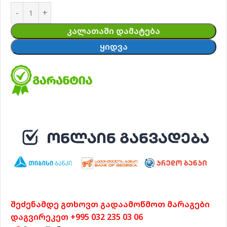
ᲙᲐᲚᲐᲗᲐᲨᲘ ᲓᲐᲛᲐᲢᲔᲑᲐ
ᲧᲘᲓᲕᲐ
შეძენამდე გთხოვთ გადაამოწმოთ მარაგები
დაგვირეკეთ +995 032 235 03 06