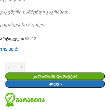
ვაკუმური საწმენდი ჯაგრისით
გადამყვანი:2 ცალი
არტიკული:
58212
145.00
₾
ᲙᲐᲚᲐᲗᲐᲨᲘ ᲓᲐᲛᲐᲢᲔᲑᲐ
ᲧᲘᲓᲕᲐ