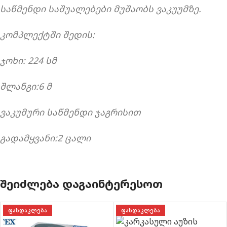
საწმენდი საშუალებები მუშაობს ვაკუუმზე.
კომპლექტში შედის:
ჯოხი: 224 სმ
შლანგი:6 მ
ვაკუმური საწმენდი ჯაგრისით
გადამყვანი:2 ცალი
ᲨᲔᲘᲫᲚᲔᲑᲐ ᲓᲐᲒᲐᲘᲜᲢᲔᲠᲔᲡᲝᲗ
ᲤᲐᲡᲓᲐᲙᲚᲔᲑᲐ
ᲤᲐᲡᲓᲐᲙᲚᲔᲑᲐ