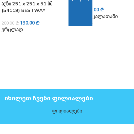
აუზი 251 x 251 x 51 სმ
99.00
₾
210.00
₾
(54119) BESTWAY
კალათაში
130.00
₾
დამატება
200.00
₾
ვრცლად
ᲘᲮᲘᲚᲔᲗ ᲩᲕᲔᲜᲘ ᲤᲘᲚᲘᲐᲚᲔᲑᲘ
ფილიალები