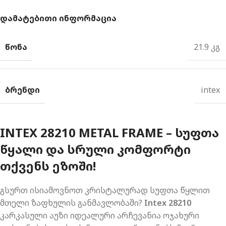
ᲓᲐᲛᲐᲢᲔᲑᲘᲗᲘ ᲘᲜᲤᲝᲠᲛᲐᲪᲘᲐ
ᲬᲝᲜᲐ
21.9 კგ
ᲑᲠᲔᲜᲓᲘ
intex
INTEX 28210 METAL FRAME – ᲡᲣᲤᲗᲐ
ᲬᲧᲐᲚᲘ ᲓᲐ ᲡᲠᲣᲚᲘ ᲙᲝᲛᲤᲝᲠᲢᲘ
ᲗᲥᲕᲔᲜᲡ ᲔᲖᲝᲨᲘ!
გსურთ ისიამოვნოთ კრისტალურად სუფთა წყლით
მთელი ზაფხულის განმავლობაში?
Intex 28210
კარკასული აუზი იდეალური არჩევანია ოჯახური