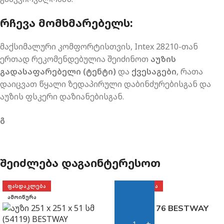
ᲠᲩᲔᲕᲐ ᲛᲝᲛᲮᲛᲐᲠᲔᲑᲔᲚᲡ:
მაქსიმალური კომფორტისთვის, Intex 28210-თან
ერთად რეკომენდებულია შეიძინოთ
აუზის
გადასაფარებელი (ტენტი)
და
ქვესაგები
, რათა
დაიცვათ წყალი ზედაპირული დაბინძურებისგან და
აუზის ფსკერი დაზიანებისგან.
გ
ᲨᲔᲘᲫᲚᲔᲑᲐ ᲓᲐᲒᲐᲘᲜᲢᲔᲠᲔᲡᲝᲗ
ᲤᲐᲡᲓᲐᲙᲚᲔᲑᲐ
ᲤᲐᲡᲓᲐᲙᲚᲔᲑᲐ
ᲐᲛᲝᲘᲬᲣᲠᲐ
აუზი 305 x 76 BESTWAY
(57266)