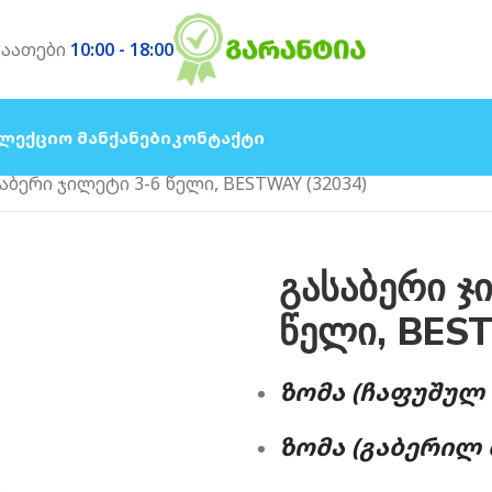
საათები
10:00 - 18:00
ლექციო Მანქანები
Კონტაქტი
აბერი ჯილეტი 3-6 წელი, BESTWAY (32034)
გასაბერი ჯ
წელი, BES
ᲖᲝᲛᲐ (ᲩᲐᲤᲣᲨᲣᲚ Მ
ᲖᲝᲛᲐ (ᲒᲐᲑᲔᲠᲘᲚ Მ