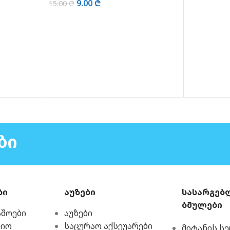
9.00
₾
15.00
₾
ᲕᲠᲪᲚᲐᲓ
ᲕᲠᲪᲚᲐᲓ
ᲑᲘ
ბი
აუზები
სასარგებ
ბმულები
აშოები
აუზები
რიო
საცურაო აქსეუარები
მიტანის ს