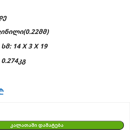
ᲓᲔ
ᲘᲜᲘᲚᲘ(0.22ᲛᲛ)
Მ: 14 X 3 X 19
0.274ᲙᲒ
₾
ᲙᲐᲚᲐᲗᲐᲨᲘ ᲓᲐᲛᲐᲢᲔᲑᲐ