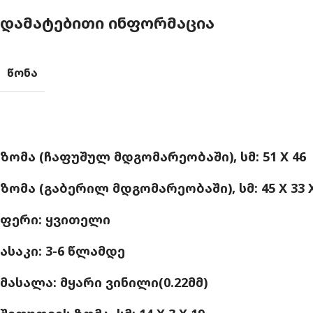
ᲓᲐᲛᲐᲢᲔᲑᲘᲗᲘ ᲘᲜᲤᲝᲠᲛᲐᲪᲘᲐ
ᲬᲝᲜᲐ
ᲖᲝᲛᲐ (ᲩᲐᲤᲣᲨᲣᲚ ᲛᲓᲒᲝᲛᲐᲠᲔᲝᲑᲐᲨᲘ), ᲡᲛ: 51 X 46
ᲖᲝᲛᲐ (ᲒᲐᲑᲔᲠᲘᲚ ᲛᲓᲒᲝᲛᲐᲠᲔᲝᲑᲐᲨᲘ), ᲡᲛ: 45 X 33 X
ᲤᲔᲠᲘ: ᲧᲕᲘᲗᲔᲚᲘ
ᲐᲡᲐᲙᲘ: 3-6 ᲬᲚᲐᲛᲓᲔ
ᲛᲐᲡᲐᲚᲐ: ᲛᲧᲐᲠᲘ ᲕᲘᲜᲘᲚᲘ(0.22ᲛᲛ)