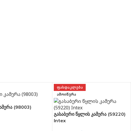
ᲤᲐᲡᲓᲐᲙᲚᲔᲑᲐ
ᲐᲛᲝᲘᲬᲣᲠᲐ
ამერა (98003)
გასაბერი წყლის კამერა (59220)
Intex