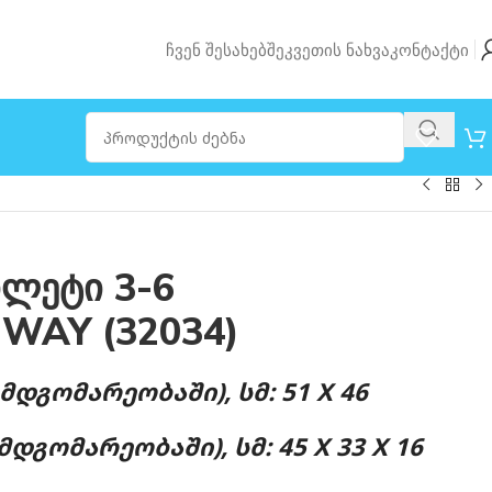
Ჩვენ Შესახებ
Შეკვეთის Ნახვა
Კონტაქტი
ილეტი 3-6
TWAY (32034)
ᲓᲒᲝᲛᲐᲠᲔᲝᲑᲐᲨᲘ), ᲡᲛ: 51 X 46
ᲓᲒᲝᲛᲐᲠᲔᲝᲑᲐᲨᲘ), ᲡᲛ: 45 X 33 X 16