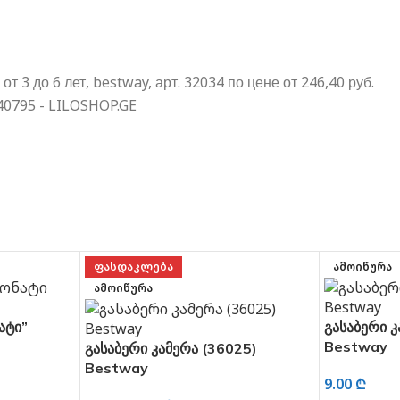
ᲤᲐᲡᲓᲐᲙᲚᲔᲑᲐ
ᲐᲛᲝᲘᲬᲣᲠᲐ
ᲐᲛᲝᲘᲬᲣᲠᲐ
ატი”
გასაბერი კ
Bestway
გასაბერი კამერა (36025)
Bestway
9.00
₾