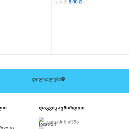
8.00
₾
12.00
₾
ᲕᲠᲪᲚᲐᲓ
ფილიალები
ლო
დაგვიკავშირდით
აგლაძის #39ა
ერვისი