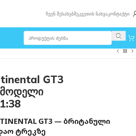
Ჩვენ Შესახებ
Შეკვეთის Ნახვა
Კონტაქტი
tinental GT3
 მოდელი
1:38
NTINENTAL GT3 — ᲑᲠᲘᲢᲐᲜᲣᲚᲘ
ᲓᲐᲝ ᲢᲠᲔᲙᲖᲔ