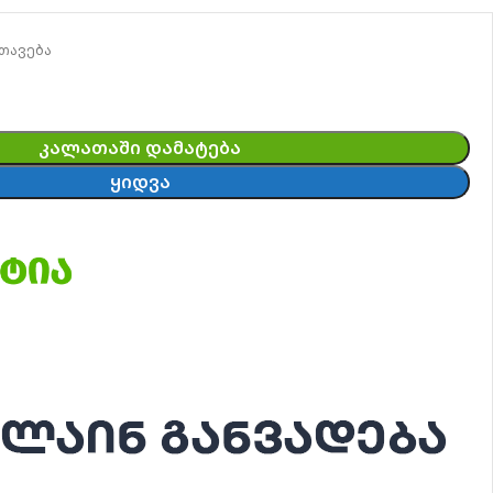
თავება
ᲙᲐᲚᲐᲗᲐᲨᲘ ᲓᲐᲛᲐᲢᲔᲑᲐ
ᲧᲘᲓᲕᲐ