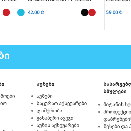
4
ხმოვანი და განათებით 1:32
1:24
42.00
₾
59.00
₾
ᲐᲠᲩᲔᲕᲘᲡ ᲞᲐᲠᲐᲛᲔᲢᲠᲔᲑᲘ
ᲐᲠᲩᲔᲕᲘᲡ ᲞᲐᲠᲐ
ᲑᲘ
ბი
აუზები
სასარგებ
ბმულები
აშოები
აუზები
რიო
საცურაო აქსეუარები
მიტანის ს
ლაშქრობა
პროდუქციი
გასაბერი ავეჯი
დაბრუნები
აუზის აქსეუარები
წესები და 