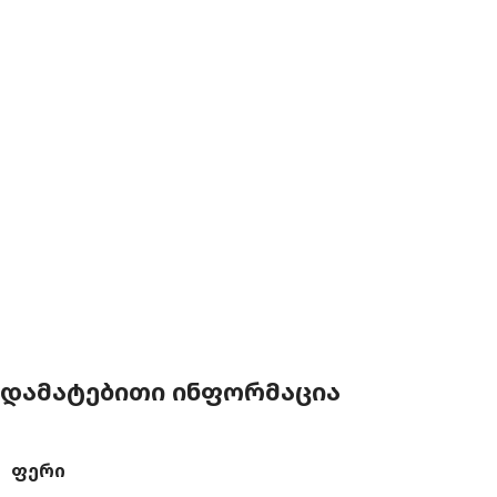
ᲓᲐᲛᲐᲢᲔᲑᲘᲗᲘ ᲘᲜᲤᲝᲠᲛᲐᲪᲘᲐ
ᲤᲔᲠᲘ