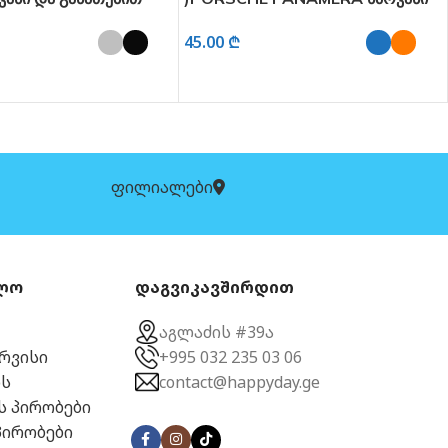
და განათებით 1:24
და 
45.00
₾
19
ᲛᲔᲢᲠᲔᲑᲘ
ᲐᲠᲩᲔᲕᲘᲡ ᲞᲐᲠᲐᲛᲔᲢᲠᲔᲑᲘ
Ა
ფილიალები
ლო
დაგვიკავშირდით
აგლაძის #39ა
ერვისი
+995 032 235 03 06
ს
contact@happyday.ge
ს პირობები
პირობები