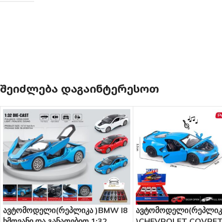
ᲨᲔᲘᲫᲚᲔᲑᲐ ᲓᲐᲒᲐᲘᲜᲢᲔᲠᲔᲡᲝᲗ
ტომოდელი(რეპლიკა )BMW I8
ავტომოდელი(რეპლიკა
ოვანი და განათებით 1:32
)CHEVROLET COVRETTE 