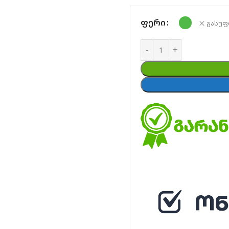
ᲤᲔᲠᲘ
გასუფ