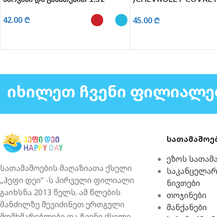
ხმოვანი და განათებით 1:2
.00
₾
45.00
₾
ᲠᲩᲔᲕᲘᲡ ᲞᲐᲠᲐᲛᲔᲢᲠᲔᲑᲘ
ᲐᲠᲩᲔᲕᲘᲡ ᲞᲐᲠᲐᲛᲔᲢᲠᲔᲑᲘ
ᲘᲮᲘᲚᲔᲗ ᲩᲕᲔᲜᲘ ᲤᲘᲚᲘᲐᲚᲔ
სათამაშოე
ეზოს სათამ
სათამაშოების მაღაზიათა ქსელი
საკანცელა
„ჰეფი დეი“ -ს პირველი ფილიალი
ნივთები
გაიხსნა 2013 წელს. ამ წლების
თოჯინები
მანძილზე შევიძინეთ ერთგული
მანქანები
მომხმარებლები და ჩვენი ქსელი